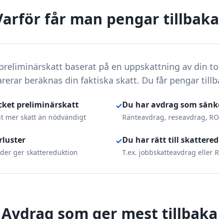
Varför får man pengar tillbaka
preliminärskatt baserat på en uppskattning av din t
arerar beräknas din faktiska skatt. Du får pengar till
cket preliminärskatt
Du har avdrag som sänk
✓
it mer skatt än nödvändigt
Ränteavdrag, reseavdrag, R
rluster
Du har rätt till skattere
✓
nder ger skattereduktion
T.ex. jobbskatteavdrag eller
Avdrag som ger mest tillbaka