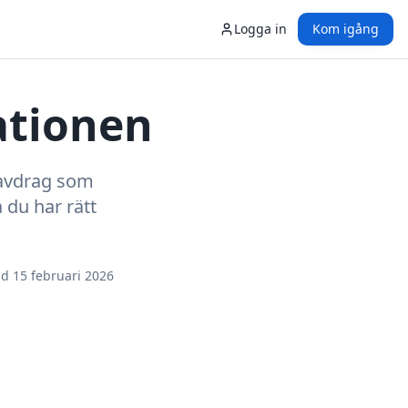
Logga in
Kom igång
ationen
a avdrag som
 du har rätt
ad
15 februari 2026