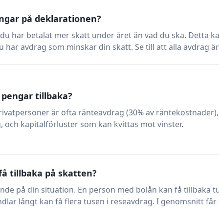
engar på deklarationen?
 du har betalat mer skatt under året än vad du ska. Detta k
du har avdrag som minskar din skatt. Se till att alla avdrag ä
 pengar tillbaka?
rivatpersoner är ofta ränteavdrag (30% av räntekostnader),
och kapitalförluster som kan kvittas mot vinster.
 tillbaka på skatten?
de på din situation. En person med bolån kan få tillbaka t
lar långt kan få flera tusen i reseavdrag. I genomsnitt får