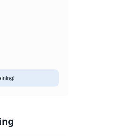
alning!
ing