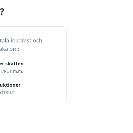
?
otala inkomst och
baka om:
er skatten
OT/RUT m.m.
duktioner
 ROT/RUT