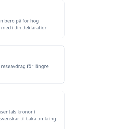
an bero på för hög
r med i din deklaration.
 reseavdrag för längre
usentals kronor i
 svenskar tillbaka omkring