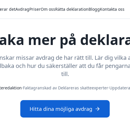
erar det
Avdrag
Priser
Om oss
Rätta deklaration
Blogg
Kontakta oss
lbaka mer på deklar
kar missar avdrag de har rätt till. Lär dig vilk
llbaka och hur du säkerställer att du får pengarna
till.
teredaktion
·
Faktagranskad av Deklareras skatteexperter
·
Uppdater
Hitta dina möjliga avdrag