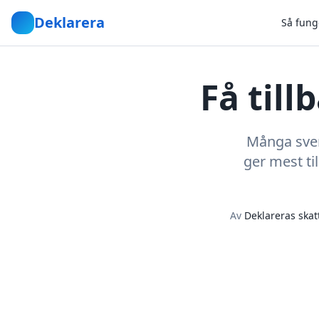
Deklarera
Så fung
Få til
Många svens
ger mest ti
Av
Deklareras skat