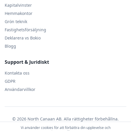
Kapitalvinster
Hemmakontor
Grön teknik
Fastighetsförsäljning
Deklarera vs Bokio
Blogg
Support & Juridiskt
Kontakta oss
GDPR
Användarvillkor
© 2026 North Canaan AB. Alla rättigheter förbehållna.
Org.nr: 559520-8066
Vi använder cookies för att förbättra din upplevelse och
Deklarera är inte ansluten till Skatteverket.